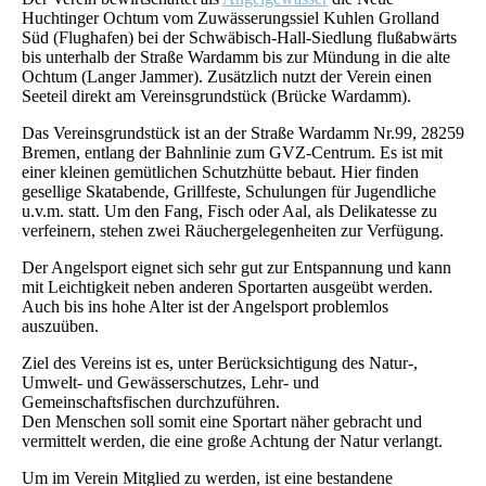
Huchtinger Ochtum vom Zuwässerungssiel Kuhlen Grolland
Süd (Flughafen) bei der Schwäbisch-Hall-Siedlung flußabwärts
bis unterhalb der Straße Wardamm bis zur Mündung in die alte
Ochtum (Langer Jammer). Zusätzlich nutzt der Verein einen
Seeteil direkt am Vereinsgrundstück (Brücke Wardamm).
Das Vereinsgrundstück ist an der Straße Wardamm Nr.99, 28259
Bremen, entlang der Bahnlinie zum GVZ-Centrum. Es ist mit
einer kleinen gemütlichen Schutzhütte bebaut. Hier finden
gesellige Skatabende, Grillfeste, Schulungen für Jugendliche
u.v.m. statt. Um den Fang, Fisch oder Aal, als Delikatesse zu
verfeinern, stehen zwei Räuchergelegenheiten zur Verfügung.
Der Angelsport eignet sich sehr gut zur Entspannung und kann
mit Leichtigkeit neben anderen Sportarten ausgeübt werden.
Auch bis ins hohe Alter ist der Angelsport problemlos
auszuüben.
Ziel des Vereins ist es, unter Berücksichtigung des Natur-,
Umwelt- und Gewässerschutzes, Lehr- und
Gemeinschaftsfischen durchzuführen.
Den Menschen soll somit eine Sportart näher gebracht und
vermittelt werden, die eine große Achtung der Natur verlangt.
Um im Verein Mitglied zu werden, ist eine bestandene